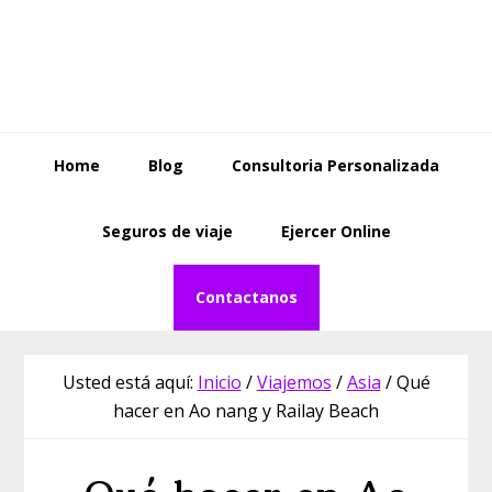
Saltar
Saltar
Skip
a
al
to
la
contenido
footer
navegación
principal
principal
Home
Blog
Consultoria Personalizada
Seguros de viaje
Ejercer Online
Contactanos
Usted está aquí:
Inicio
/
Viajemos
/
Asia
/
Qué
hacer en Ao nang y Railay Beach