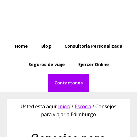
Saltar
Saltar
Skip
a
al
to
la
contenido
footer
navegación
principal
principal
Home
Blog
Consultoria Personalizada
Seguros de viaje
Ejercer Online
Contactanos
Usted está aquí:
Inicio
/
Escocia
/
Consejos
para viajar a Edimburgo