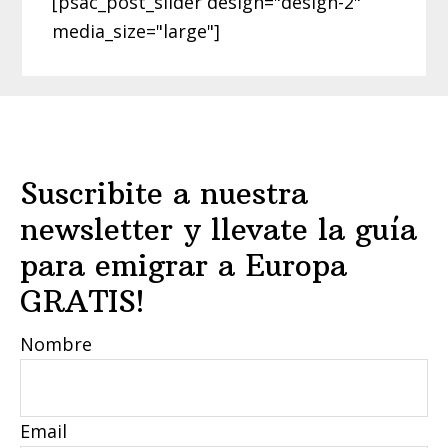
[psac_post_slider design="design-2"
media_size="large"]
Footer
Suscribite a nuestra
newsletter y llevate la guía
para emigrar a Europa
GRATIS!
Nombre
Email