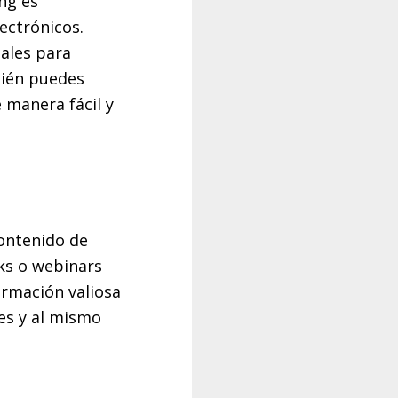
ng es
ectrónicos.
ales para
bién puedes
 manera fácil y
contenido de
ks o webinars
ormación valiosa
es y al mismo