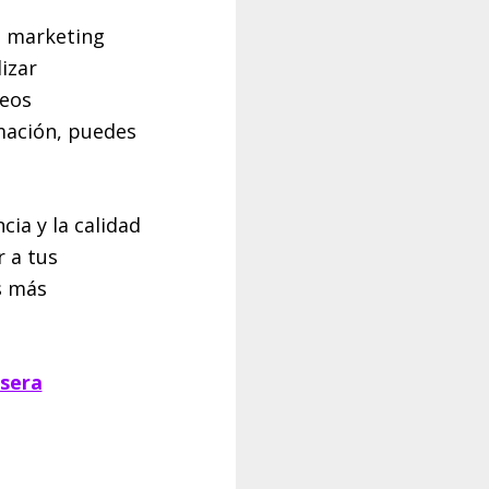
l marketing
izar
reos
rmación, puedes
cia y la calidad
r a tus
s más
rsera