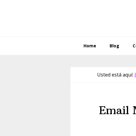
Saltar
Saltar
Skip
a
al
to
la
contenido
footer
navegación
principal
principal
Home
Blog
C
Usted está aquí:
Email 