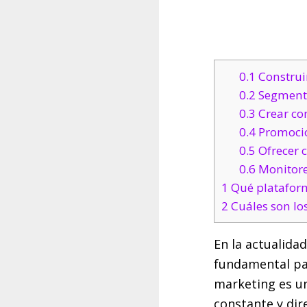
0.1
Construir
0.2
Segmentar
0.3
Crear co
0.4
Promocio
0.5
Ofrecer 
0.6
Monitore
1
Qué plataform
2
Cuáles son los
En la actualida
fundamental par
marketing es u
constante y dir