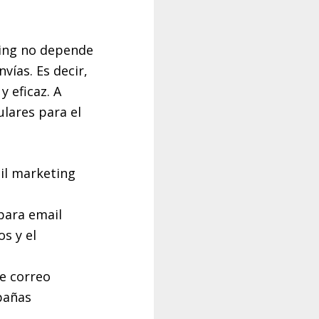
ting no depende
vías. Es decir,
y eficaz. A
lares para el
il marketing
para email
s y el
de correo
pañas