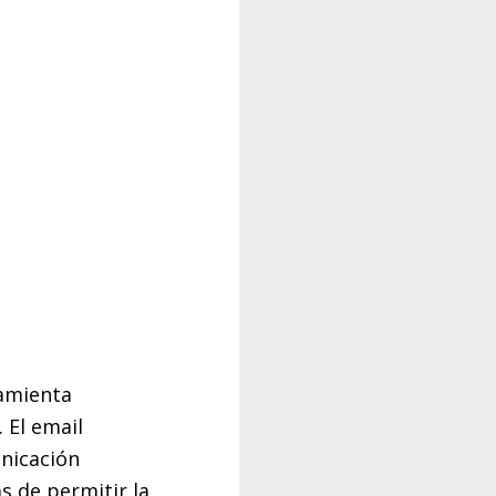
ramienta
 El email
nicación
s de permitir la