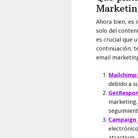
Marketin
Ahora bien, es 
solo del conten
es crucial que u
continuación, t
email marketin
Mailchimp
debido a su
GetRespon
marketing,
seguimient
Campaign 
electrónic
atractivas.