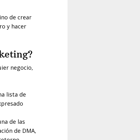
ino de crear
ro y hacer
keting?
uier negocio,
a lista de
expresado
una de las
gación de DMA,
 retorno