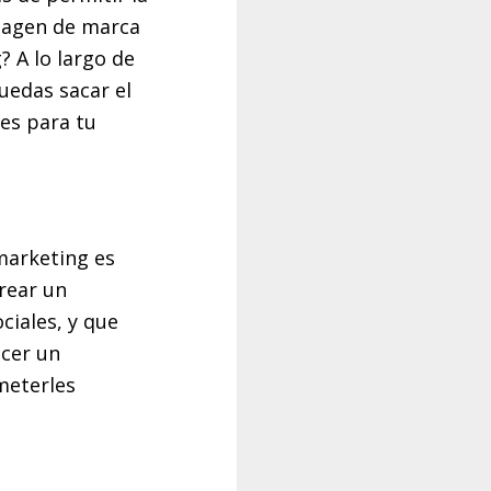
imagen de marca
? A lo largo de
uedas sacar el
es para tu
marketing es
crear un
ciales, y que
ecer un
meterles