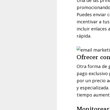
Una de las prin
promocionando t
Puedes enviar c
incentivar a tu
incluir enlaces
rápida.
Ofrecer co
Otra forma de g
pago exclusivo 
por un precio a
y especializada
tiempo aumentar
Monitorear 