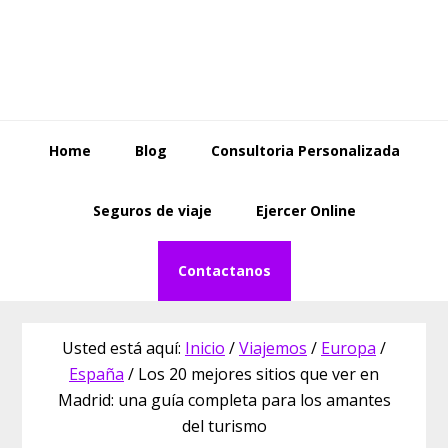
Saltar
Saltar
Skip
a
al
to
la
contenido
footer
navegación
principal
principal
Home
Blog
Consultoria Personalizada
Seguros de viaje
Ejercer Online
Contactanos
Usted está aquí:
Inicio
/
Viajemos
/
Europa
/
España
/
Los 20 mejores sitios que ver en
Madrid: una guía completa para los amantes
del turismo