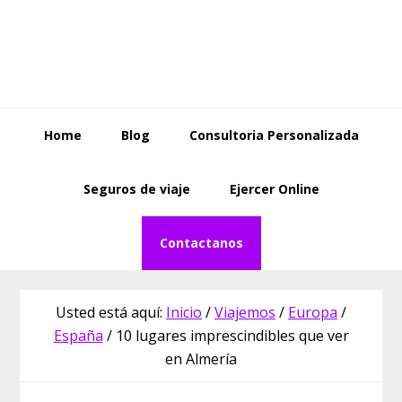
Saltar
Saltar
Skip
a
al
to
la
contenido
footer
navegación
principal
principal
Home
Blog
Consultoria Personalizada
Seguros de viaje
Ejercer Online
Contactanos
Usted está aquí:
Inicio
/
Viajemos
/
Europa
/
España
/
10 lugares imprescindibles que ver
en Almería