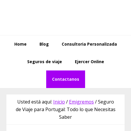
Saltar
Saltar
Skip
a
al
to
la
contenido
footer
navegación
principal
principal
Home
Blog
Consultoria Personalizada
Seguros de viaje
Ejercer Online
Contactanos
Usted está aquí:
Inicio
/
Emigremos
/
Seguro
de Viaje para Portugal: Todo lo que Necesitas
Saber