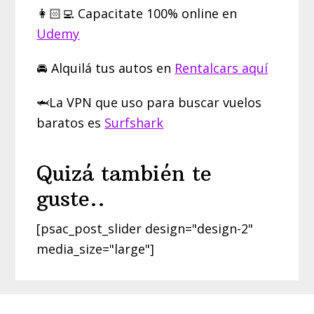
👩🏻‍💻 Capacitate 100% online en
Udemy
🚘 Alquilá tus autos en
Rentalcars aquí
🦈La VPN que uso para buscar vuelos
baratos es
Surfshark
Quizá también te
guste..
[psac_post_slider design="design-2"
media_size="large"]
Footer