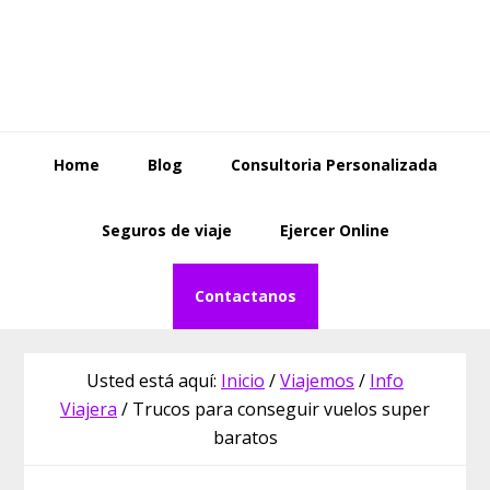
Saltar
Saltar
Skip
a
al
to
la
contenido
footer
navegación
principal
principal
Home
Blog
Consultoria Personalizada
Seguros de viaje
Ejercer Online
Contactanos
Usted está aquí:
Inicio
/
Viajemos
/
Info
Viajera
/
Trucos para conseguir vuelos super
baratos