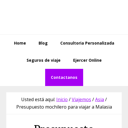
Saltar
Saltar
Skip
a
al
to
la
contenido
footer
navegación
principal
principal
Home
Blog
Consultoria Personalizada
Seguros de viaje
Ejercer Online
Contactanos
Usted está aquí:
Inicio
/
Viajemos
/
Asia
/
Presupuesto mochilero para viajar a Malasia